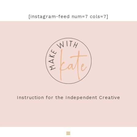
[instagram-feed num=7 cols=7]
Footer
Instruction for the Independent Creative